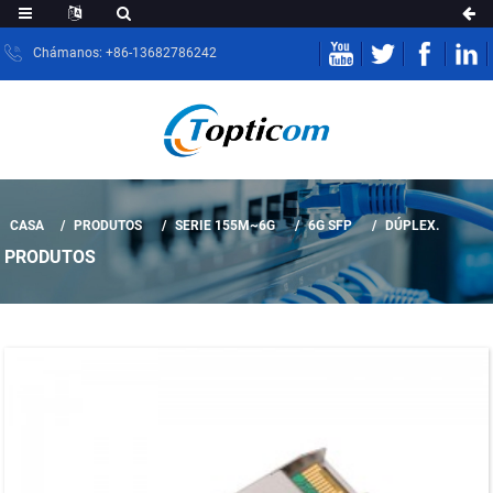
Chámanos: +86-13682786242
CASA
PRODUTOS
SERIE 155M~6G
6G SFP
DÚPLEX.
PRODUTOS