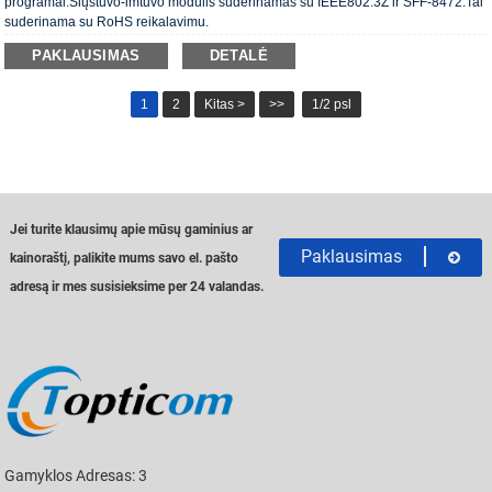
programai.Siųstuvo-imtuvo modulis suderinamas su IEEE802.3Z ir SFF-8472.Tai
suderinama su RoHS reikalavimu.
PAKLAUSIMAS
DETALĖ
1
2
Kitas >
>>
1/2 psl
Jei turite klausimų apie mūsų gaminius ar
Paklausimas
kainoraštį, palikite mums savo el. pašto
adresą ir mes susisieksime per 24 valandas.
Gamyklos Adresas: 3