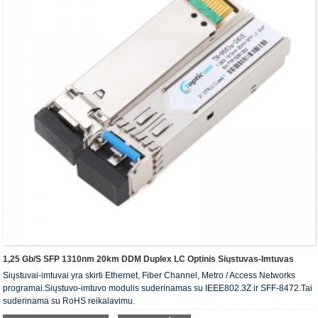
1,25 Gb/s SFP 1310nm 20km DDM Duplex LC Optinis Siųstuvas-Imtuvas
Siųstuvai-imtuvai yra skirti Ethernet, Fiber Channel, Metro / Access Networks
programai.Siųstuvo-imtuvo modulis suderinamas su IEEE802.3Z ir SFF-8472.Tai
suderinama su RoHS reikalavimu.