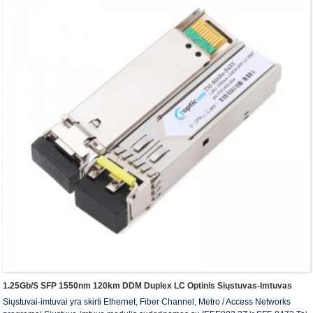
1.25Gb/s SFP 1550nm 120km DDM Duplex LC Optinis Siųstuvas-Imtuvas
Siųstuvai-imtuvai yra skirti Ethernet, Fiber Channel, Metro / Access Networks