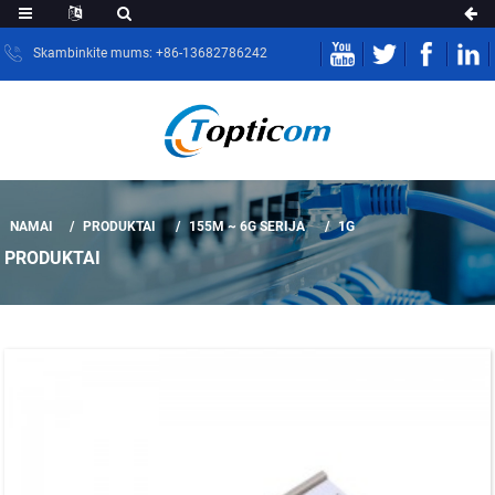
Skambinkite mums: +86-13682786242
NAMAI
PRODUKTAI
155M ~ 6G SERIJA
1G
PRODUKTAI