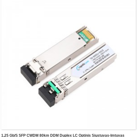
1,25 Gb/s SFP CWDM 80km DDM Duplex LC Optinis Siųstuvas-Imtuvas