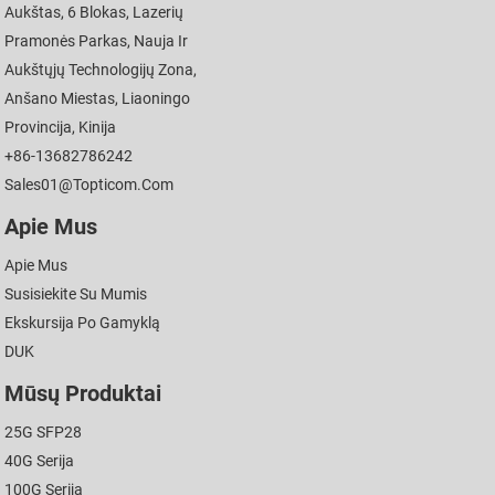
Aukštas, 6 Blokas, Lazerių
Pramonės Parkas, Nauja Ir
Aukštųjų Technologijų Zona,
Anšano Miestas, Liaoningo
Provincija, Kinija
+86-13682786242
Sales01@topticom.com
Apie Mus
Apie Mus
Susisiekite Su Mumis
Ekskursija Po Gamyklą
DUK
Mūsų Produktai
25G SFP28
40G Serija
100G Serija