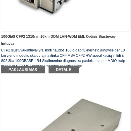
100Gb/s CFP2 1310nm 10km DDM LAN-WDM EML Optinis Siųstuvas-
Imtuvas
CFP2 siųstuvai-imtuvai yra skirti naudoti 100 gigabitų eterneto jungtyse per 10
km vieno modulio skaidulą ir atitinka CFP MSA CFP2 HW specifikaciją ir IEEE
802.3ba 100GBASE-LR4.Skaitmeninė diagnostika pasiekiama per MDIO, kaip
nurodyta CFP MSA valdymo sąsajos specifikacijoje.
PAKLAUSIMAS
DETALĖ