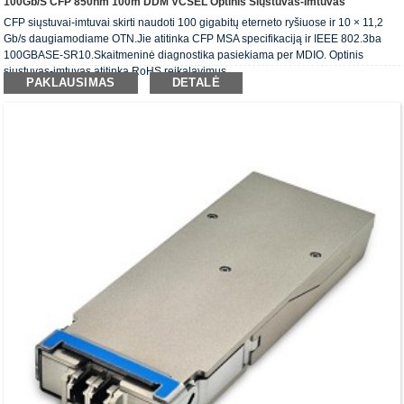
100Gb/s CFP 850nm 100m DDM VCSEL Optinis Siųstuvas-Imtuvas
CFP siųstuvai-imtuvai skirti naudoti 100 gigabitų eterneto ryšiuose ir 10 × 11,2
Gb/s daugiamodiame OTN.Jie atitinka CFP MSA specifikaciją ir IEEE 802.3ba
100GBASE-SR10.Skaitmeninė diagnostika pasiekiama per MDIO. Optinis
siųstuvas-imtuvas atitinka RoHS reikalavimus.
PAKLAUSIMAS
DETALĖ