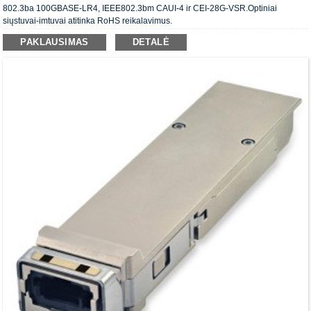
802.3ba 100GBASE-LR4, IEEE802.3bm CAUI-4 ir CEI-28G-VSR.Optiniai
siųstuvai-imtuvai atitinka RoHS reikalavimus.
PAKLAUSIMAS
DETALĖ