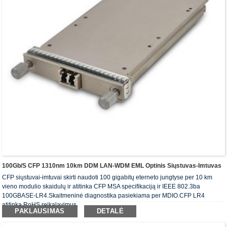
100Gb/s CFP 1310nm 10km DDM LAN-WDM EML Optinis Siųstuvas-Imtuvas
CFP siųstuvai-imtuvai skirti naudoti 100 gigabitų eterneto jungtyse per 10 km
vieno modulio skaidulų ir atitinka CFP MSA specifikaciją ir IEEE 802.3ba
100GBASE-LR4.Skaitmeninė diagnostika pasiekiama per MDIO.CFP LR4
atitinka RoHS reikalavimus.
PAKLAUSIMAS
DETALĖ