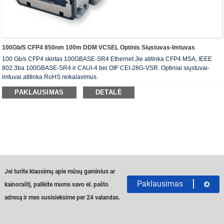
100Gb/s CFP4 850nm 100m DDM VCSEL Optinis Siųstuvas-Imtuvas
100 Gb/s CFP4 skirtas 100GBASE-SR4 Ethernet.Jie atitinka CFP4 MSA, IEEE
802.3ba 100GBASE-SR4 ir CAUI-4 bei OIF CEI-28G-VSR. Optiniai siųstuvai-
imtuvai atitinka RoHS reikalavimus.
PAKLAUSIMAS
DETALĖ
Jei turite klausimų apie mūsų gaminius ar
Paklausimas
kainoraštį, palikite mums savo el. pašto
adresą ir mes susisieksime per 24 valandas.