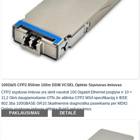
100Gb/s CFP2 850nm 100m DDM VCSEL Optinis Siųstuvas-Imtuvas
CFP2 siųstuvai-imtuvai yra skirti naudoti 100 Gigabit Ethernet jungtyse ir 10 ×
11,2 Gb/s daugiamodiame OTN.Jie atitinka CFP2 MSA specifikaciją ir IEEE
802.3ba 100GBASE-SR10.Skaitmeninė diagnostika pasiekiama per MDIO.
Optinis siųstuvas-imtuvas atitinka RoHS reikalavimus.
PAKLAUSIMAS
DETALĖ