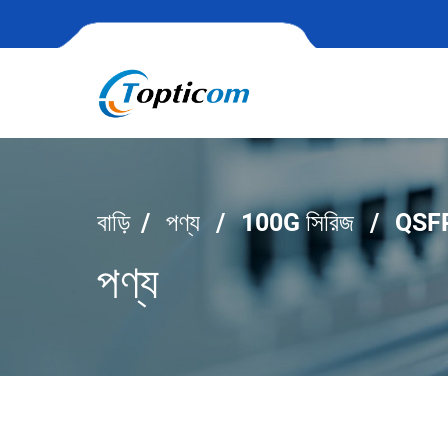
বাড়ি
পণ্য
100G সিরিজ
QSF
পণ্য