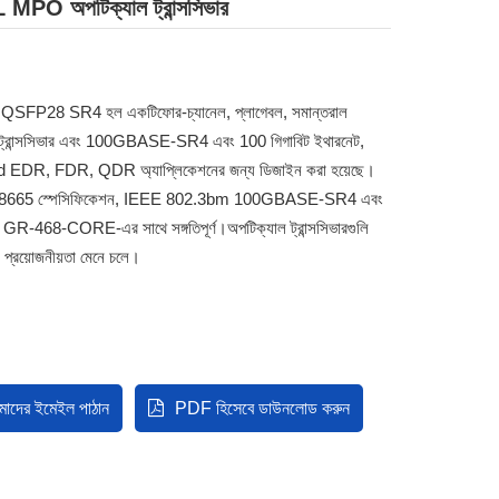
পটিক্যাল ট্রান্সসিভার
 QSFP28 SR4 হল একটি
ফোর-চ্যানেল, প্লাগেবল, সমান্তরাল
 ট্রান্সসিভার এবং 100GBASE-SR4 এবং 100 গিগাবিট ইথারনেট,
d EDR, FDR, QDR অ্যাপ্লিকেশনের জন্য ডিজাইন করা হয়েছে।
-8665 স্পেসিফিকেশন, IEEE 802.3bm 100GBASE-SR4 এবং
GR-468-CORE-এর সাথে সঙ্গতিপূর্ণ।অপটিক্যাল ট্রান্সসিভারগুলি
্রয়োজনীয়তা মেনে চলে।
াদের ইমেইল পাঠান
PDF হিসেবে ডাউনলোড করুন