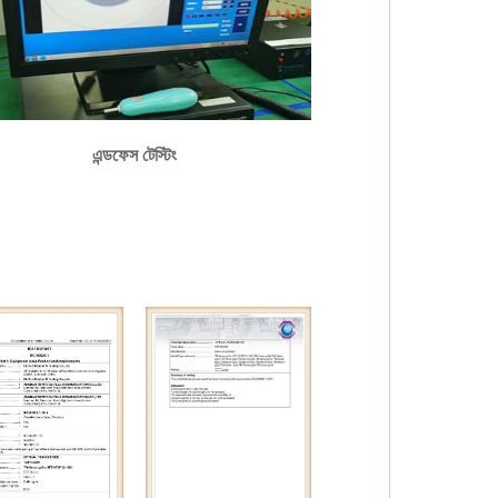
এন্ডফেস টেস্টিং