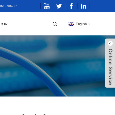
-13682786242
 করুন
English