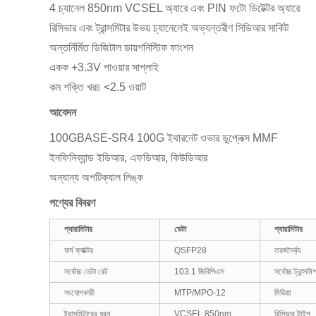
4 চ্যানেল 850nm VCSEL অ্যারে এবং PIN ফটো ডিটেক্টর অ্যারে
রিসিভার এবং ট্রান্সমিটার উভয় চ্যানেলেই অভ্যন্তরীণ সিডিআর সার্কিট
অন্তর্নির্মিত ডিজিটাল ডায়গনিস্টিক ফাংশন
একক +3.3V পাওয়ার সাপ্লাই
কম শক্তি খরচ <2.5 ওয়াট
আবেদন
100GBASE-SR4 100G ইথারনেট ওভার ডুপ্লেক্স MMF
ইনফিনিব্যান্ড ইডিআর, এফডিআর, কিউডিআর
অন্যান্য অপটিক্যাল লিঙ্ক
পণ্যের বিবরণ
প্যারামিটার
ডেটা
প্যারামিটার
ফর্ম ফ্যাক্টর
QSFP28
তরঙ্গদৈর্ঘ্য
সর্বোচ্চ ডেটা রেট
103.1 জিবিপিএস
সর্বোচ্চ ট্রান্সম
সংযোগকারী
MTP/MPO-12
মিডিয়া
ট্রান্সমিটারের ধরন
VCSEL 850nm
রিসিভার টাইপ