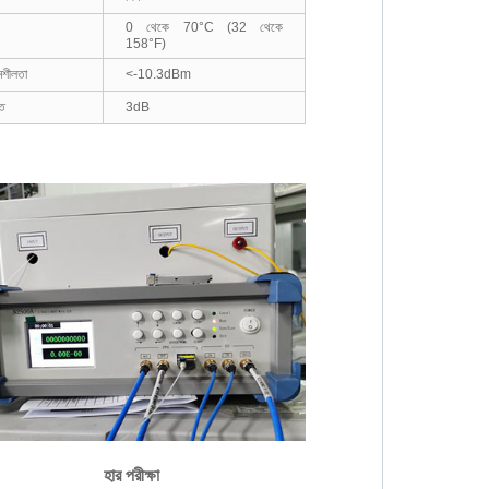
0 থেকে 70°C (32 থেকে
158°F)
নশীলতা
<-10.3dBm
াত
3dB
হার পরীক্ষা