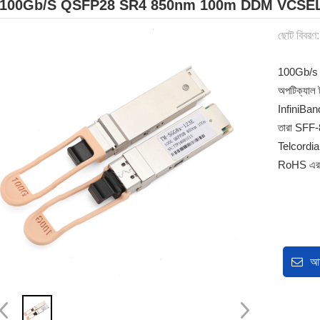
100Gb/s QSFP28 SR4 850nm 100m DDM VCSEL MPO অ
ছোট বিবরণ:
100Gb/s
অপটিক্যাল
InfiniBan
তারা SFF
Telcordia 
RoHS এর প
আম