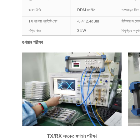
কারণ নির্ণয়
DDM সমর্থিত
তাপমাত্রা সীমা
TX পাওয়ার প্রতিটি লেন
-8.4~2.4dBm
রিসিভার সংবেদ
শক্তি খরচ
3.5W
বিলুপ্তির অনুপ
গুণমান পরীক্ষা
TX/RX সংকেত গুণমান পরীক্ষা