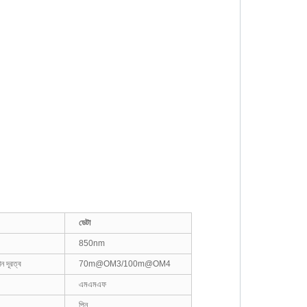
ডেটা
850nm
িশন দূরত্ব
70m@OM3/100m@OM4
এমএমএফ
পিন