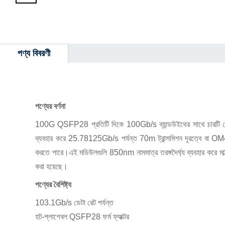
পণ্য বিবরণী
পণ্যের বর্ণনা
100G QSFP28 প্রতিটি দিকে 100Gb/s ব্যান্ডউইথের সাথে চারটি ড
ব্যবহার করে 25.78125Gb/s পর্যন্ত 70m ট্রান্সমিশন দূরত্বে বা OM4
করতে পারে।এই মডিউলগুলি 850nm নামমাত্র তরঙ্গদৈর্ঘ্য ব্যবহার করে মা
করা হয়েছে।
পণ্যের বৈশিষ্ট্য
103.1Gb/s ডেটা রেট পর্যন্ত
হট-প্লাগেবল QSFP28 ফর্ম ফ্যাক্টর