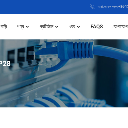
আমাদের কল করুন:+86
বাড়ি
পণ্য
প্রতিষ্ঠান
খবর
FAQS
যোগাযোগ
P28