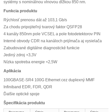
systémy s nominálnou vlnovou dĺžkou 850 nm.
Funkcia produktu
Rýchlosť prenosu dát až 103,1 Gb/s
Za chodu pripojiteľný tvarový faktor QSFP28
4 kanály 850nm pole VCSEL a pole fotodetektorov PIN
Interné obvody CDR na kanáloch prijímača aj vysielača
Zabudované digitálne diagnostické funkcie
Jediný zdroj +3,3V
Nízka spotreba energie <2,5W
Aplikácia
100GBASE-SR4 100G Ethernet cez duplexný MMF
Infiniband EDR, FDR, QDR
Ďalšie optické spoje
Špecifikácia produktu