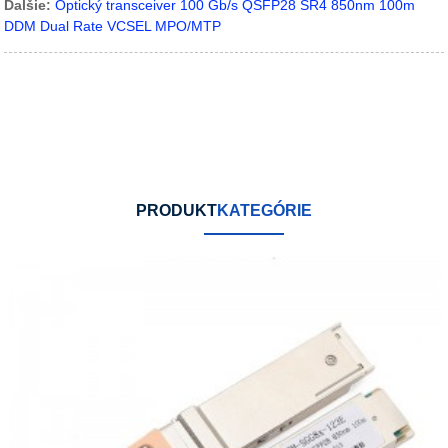
Ďalšie:
Optický transceiver 100 Gb/s QSFP28 SR4 850nm 100m
DDM Dual Rate VCSEL MPO/MTP
PRODUKT
KATEGÓRIE