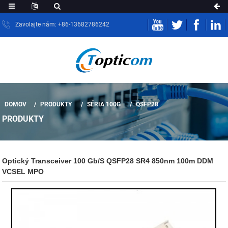
Zavolajte nám: +86-13682786242
DOMOV
PRODUKTY
SÉRIA 100G
QSFP28
PRODUKTY
Optický Transceiver 100 Gb/s QSFP28 SR4 850nm 100m DDM
VCSEL MPO