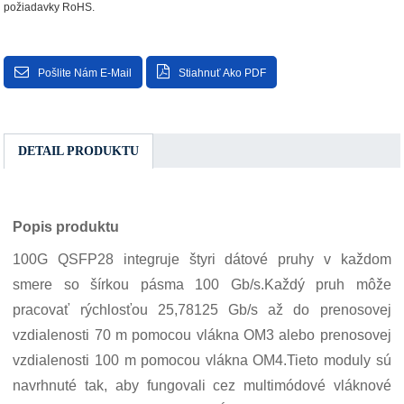
požiadavky RoHS.
Pošlite Nám E-Mail
Stiahnuť Ako PDF
DETAIL PRODUKTU
Popis produktu
100G QSFP28 integruje štyri dátové pruhy v každom
smere so šírkou pásma 100 Gb/s.Každý pruh môže
pracovať rýchlosťou 25,78125 Gb/s až do prenosovej
vzdialenosti 70 m pomocou vlákna OM3 alebo prenosovej
vzdialenosti 100 m pomocou vlákna OM4.Tieto moduly sú
navrhnuté tak, aby fungovali cez multimódové vláknové