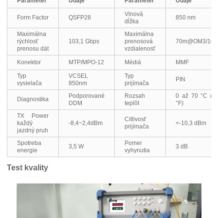
Parameter
Údaje
Parameter
Údaje
Vlnová
Form Factor
QSFP28
850 nm
dĺžka
Maximálna
Maximálna
rýchlosť
103,1 Gbps
prenosová
70m@OM3/10
prenosu dát
vzdialenosť
Konektor
MTP/MPO-12
Médiá
MMF
Typ
VCSEL
Typ
PIN
vysielača
850nm
prijímača
Podporované
Rozsah
0 až 70 °C (3
Diagnostika
DDM
teplôt
°F)
TX Power
Citlivosť
každý
-8,4~2,4dBm
<-10,3 dBm
prijímača
jazdný pruh
Spotreba
Pomer
3,5 W
3 dB
energie
vyhynutia
Test kvality