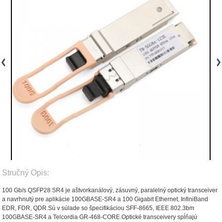
Stručný Opis:
100 Gb/s QSFP28 SR4 je a
štvorkanálový, zásuvný, paralelný optický transceiver
a navrhnutý pre aplikácie 100GBASE-SR4 a 100 Gigabit Ethernet, InfiniBand
EDR, FDR, QDR.Sú v súlade so špecifikáciou SFF-8665, IEEE 802.3bm
100GBASE-SR4 a Telcordia GR-468-CORE.Optické transceivery spĺňajú