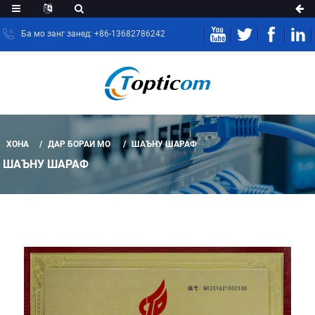
Ба мо занг занед: +86-13682786242
ХОНА
ДАР БОРАИ МО
ШАЪНУ ШАРАФ
ШАЪНУ ШАРАФ