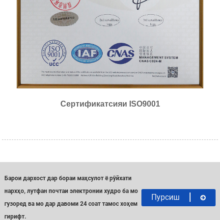
Сертификатсияи ISO9001
Барои дархост дар бораи маҳсулот ё рӯйхати
нархҳо, лутфан почтаи электронии худро ба мо
Пурсиш
гузоред ва мо дар давоми 24 соат тамос хоҳем
гирифт.