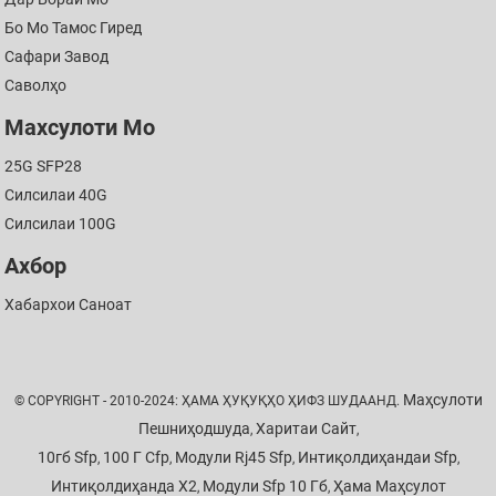
Бо Мо Тамос Гиред
Сафари Завод
Саволҳо
Махсулоти Мо
25G SFP28
Силсилаи 40G
Силсилаи 100G
Ахбор
Хабархои Саноат
Маҳсулоти
© COPYRIGHT - 2010-2024: ҲАМА ҲУҚУҚҲО ҲИФЗ ШУДААНД.
Пешниҳодшуда
Харитаи Сайт
,
,
10гб Sfp
100 Г Cfp
Модули Rj45 Sfp
Интиқолдиҳандаи Sfp
,
,
,
,
Интиқолдиҳанда X2
Модули Sfp 10 Гб
Ҳама Маҳсулот
,
,