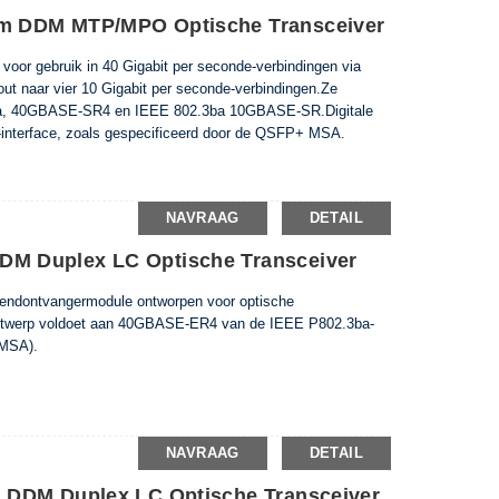
m DDM MTP/MPO Optische Transceiver
oor gebruik in 40 Gigabit per seconde-verbindingen via
kout naar vier 10 Gigabit per seconde-verbindingen.Ze
a, 40GBASE-SR4 en IEEE 802.3ba 10GBASE-SR.Digitale
C-interface, zoals gespecificeerd door de QSFP+ MSA.
NAVRAAG
DETAIL
 Duplex LC Optische Transceiver
endontvangermodule ontworpen voor optische
ntwerp voldoet aan 40GBASE-ER4 van de IEEE P802.3ba-
(MSA).
NAVRAAG
DETAIL
 DDM Duplex LC Optische Transceiver