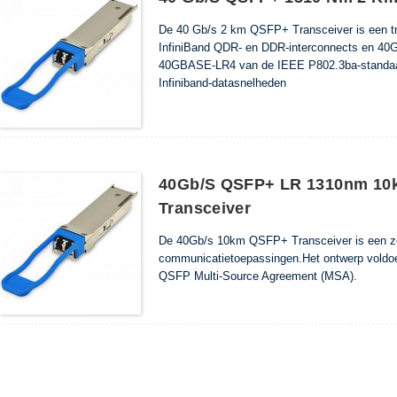
De 40 Gb/s 2 km QSFP+ Transceiver is een 
InfiniBand QDR- en DDR-interconnects en 40G
40GBASE-LR4 van de IEEE P802.3ba-standa
Infiniband-datasnelheden
40Gb/s QSFP+ LR 1310nm 10
Transceiver
De 40Gb/s 10km QSFP+ Transceiver is een z
communicatietoepassingen.Het ontwerp vold
QSFP Multi-Source Agreement (MSA).