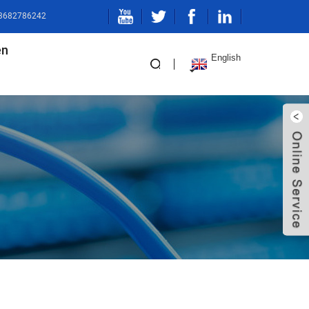
-13682786242
en
English