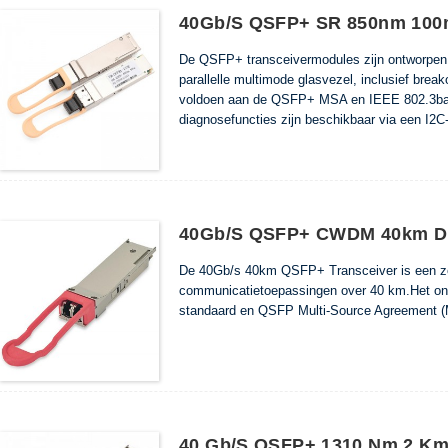
40Gb/s QSFP+ SR 850nm 100
De QSFP+ transceivermodules zijn ontworpen v
parallelle multimode glasvezel, inclusief brea
voldoen aan de QSFP+ MSA en IEEE 802.3b
diagnosefuncties zijn beschikbaar via een I2
40Gb/s QSFP+ CWDM 40km DDM
De 40Gb/s 40km QSFP+ Transceiver is een z
communicatietoepassingen over 40 km.Het o
standaard en QSFP Multi-Source Agreement 
40 Gb/s QSFP+ 1310 Nm 2 Km