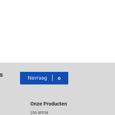
es
Navraag
Onze Producten
25G SFP28