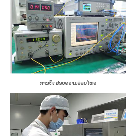
ການທົດສອບຄວາມອ່ອນໄຫວ