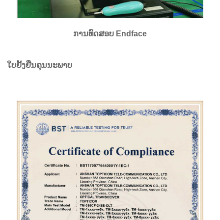
ການທົດສອບ Endface
ໃບຢັ້ງຢືນຄຸນນະພາບ