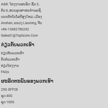
Addr. ໂຮງງານຜະລິດ: ຊັ້ນ 3,
ຕັນ 6, ສວນອຸດສາຫະກໍາເລເຊີ,
ເຂດເຕັກໂນໂລຢີສູງໃຫມ່, ເມືອງ
Anshan, ແຂວງ Liaoning, ຈີນ
+86-13682786242
Sales01@topticom.com
ກ່ຽວ​ກັບ​ພວກ​ເຮົາ
ກ່ຽວ​ກັບ​ພວກ​ເຮົາ
ຕິດ​ຕໍ່​ພວກ​ເຮົາ
ທ່ຽວໂຮງງານ
FAQs
ຜະລິດຕະພັນຂອງພວກເຮົາ
25G SFP28
ຊຸດ 40G
ຊຸດ 100G