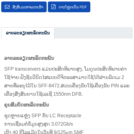
ສົ່ງອີເມວຫາພວກເຮົາ
ດາວໂຫຼດເປັນ PDF
ລາຍລະອຽດຜະລິດຕະພັນ
ລາຍ​ລະ​ອຽດ​ຜະ​ລິດ​ຕະ​ພັນ
SFP transceivers ແມ່ນປະສິດທິພາບສູງ, ໂມດູນປະສິດທິພາບຄ່າ
ໃຊ້ຈ່າຍ.ຟັງຊັນວິນິດໄສແບບດິຈິຕອລສາມາດໃຊ້ໄດ້ຜ່ານລົດເມ 2
ສາຍທີ່ລະບຸໄວ້ໃນ SFF-8472.ສ່ວນເຄື່ອງຮັບໃຊ້ເຄື່ອງຮັບ PIN ແລະ
ເຄື່ອງສົ່ງສັນຍານໃຊ້ເລເຊີ 1550nm DFB.
ຄຸນສົມບັດຜະລິດຕະພັນ
ຊຸດຫຼາຍແຫຼ່ງ SFP ກັບ LC Receptacle
ການເຊື່ອມຕໍ່ຂໍ້ມູນສູງສຸດ 3.072Gb/s
ເຖິງ 40 ກິໂລແມັດໃນວັນທີ 9/125
μ
m SMF