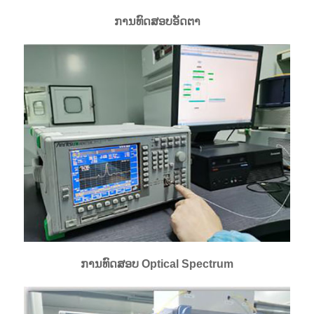
ການທົດສອບອັດຕາ
ການທົດສອບ Optical Spectrum