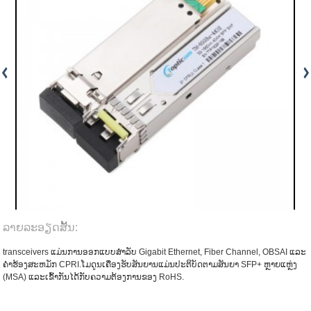
ລາຍ​ລະ​ອຽດ​ສັ້ນ​:
transceivers ແມ່ນການອອກແບບສໍາລັບ Gigabit Ethernet, Fiber Channel, OBSAI ແລະ
ຄໍາຮ້ອງສະຫມັກ CPRI.ໂມດູນເຄື່ອງຮັບສັນຍານແມ່ນປະຕິບັດຕາມສັນຍາ SFP+ ຫຼາຍແຫຼ່ງ
(MSA) ແລະເຂົ້າກັນໄດ້ກັບຄວາມຕ້ອງການຂອງ RoHS.