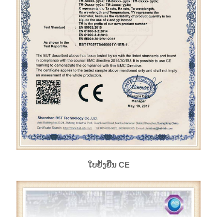
ໃບຢັ້ງຢືນ CE