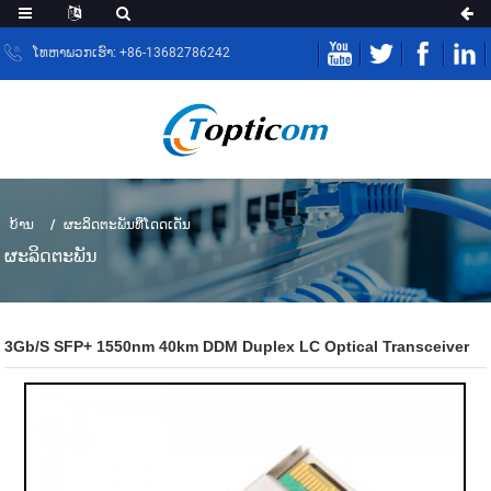
ໂທຫາພວກເຮົາ: +86-13682786242
ບ້ານ
ຜະລິດຕະພັນທີ່ໂດດເດັ່ນ
ຜະ​ລິດ​ຕະ​ພັນ
3Gb/s SFP+ 1550nm 40km DDM Duplex LC Optical Transceiver