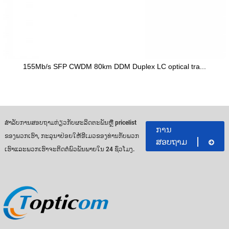
155Mb/s SFP CWDM 80km DDM Duplex LC optical tra...
ສໍາ​ລັບ​ການ​ສອບ​ຖາມ​ກ່ຽວ​ກັບ​ຜະ​ລິດ​ຕະ​ພັນ​ຫຼື pricelist
ການ
ຂອງ​ພວກ​ເຮົາ​, ກະ​ລຸ​ນາ​ປ່ອຍ​ໃຫ້​ອີ​ເມວ​ຂອງ​ທ່ານ​ກັບ​ພວກ​
ສອບຖາມ
ເຮົາ​ແລະ​ພວກ​ເຮົາ​ຈະ​ຕິດ​ຕໍ່​ພົວ​ພັນ​ພາຍ​ໃນ 24 ຊົ່ວ​ໂມງ​.