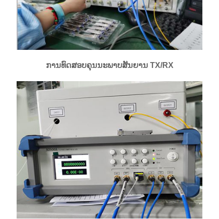
ການທົດສອບຄຸນນະພາບສັນຍານ TX/RX