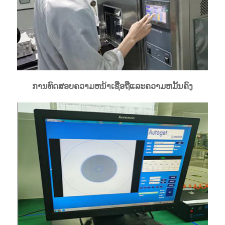
ການທົດສອບຄວາມຫນ້າເຊື່ອຖືແລະຄວາມຫມັ້ນຄົງ