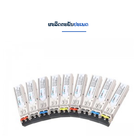
ຜະລິດຕະພັນ
ປະເພດ