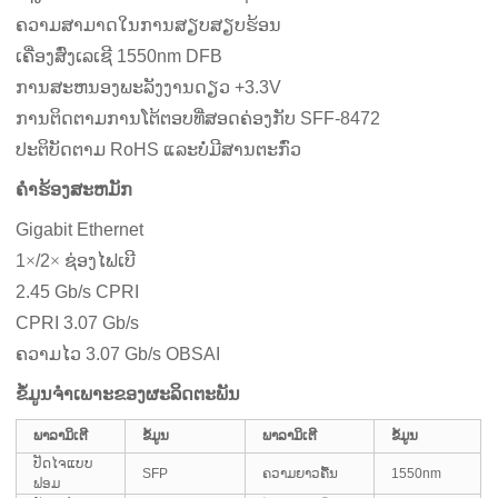
ຄວາມສາມາດໃນການສຽບສຽບຮ້ອນ
ເຄື່ອງສົ່ງເລເຊີ 1550nm DFB
ການສະຫນອງພະລັງງານດຽວ +3.3V
ການຕິດຕາມການໂຕ້ຕອບທີ່ສອດຄ່ອງກັບ SFF-8472
ປະຕິບັດຕາມ RoHS ແລະບໍ່ມີສານຕະກົ່ວ
ຄໍາຮ້ອງສະຫມັກ
Gigabit Ethernet
1
×
/2
×
ຊ່ອງໄຟເບີ
2.45 Gb/s CPRI
CPRI 3.07 Gb/s
ຄວາມໄວ 3.07 Gb/s OBSAI
ຂໍ້ມູນຈໍາເພາະຂອງຜະລິດຕະພັນ
ພາລາມິເຕີ
ຂໍ້ມູນ
ພາລາມິເຕີ
ຂໍ້ມູນ
ປັດໄຈແບບ
SFP
ຄວາມຍາວຄື້ນ
1550nm
ຟອມ