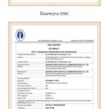
ບົດລາຍງານ EMC