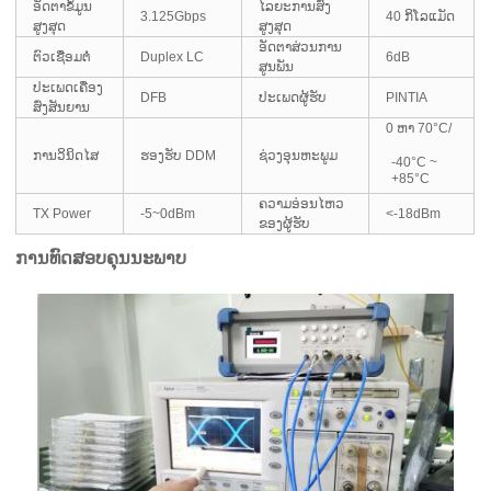
ອັດຕາຂໍ້ມູນ
ໄລຍະການສົ່ງ
3.125Gbps
40 ກິໂລແມັດ
ສູງສຸດ
ສູງສຸດ
ອັດຕາສ່ວນການ
ຕົວເຊື່ອມຕໍ່
Duplex LC
6dB
ສູນພັນ
ປະເພດເຄື່ອງ
DFB
ປະເພດຜູ້ຮັບ
PINTIA
ສົ່ງສັນຍານ
0 ຫາ 70°C/
ການວິນິດໄສ
ຮອງຮັບ DDM
ຊ່ວງອຸນຫະພູມ
-40°C ~
+85°C
ຄວາມອ່ອນໄຫວ
TX Power
-5~0dBm
<-18dBm
ຂອງຜູ້ຮັບ
ການທົດສອບຄຸນນະພາບ