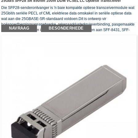
25Gb/s SFP28 SR 850nm 100m DDM VCSEL LC Optiese Transceiver
Die SFP28-senderontvanger is 'n baie kompakte optiese transceivermodule wat
25Gbit/s seriële PECL of CML elektriese data omskakel in seriële optiese data
wat aan die 25GBASE-SR-standaard voldoen.Dit is ontwerp vir
hoëspoedbergingsareanetwerke, rekenaarklusterkruisverbinding, pasgemaakte
NAVRAAG
BESONDERHEDE
hoëspoeddatapype en interrekverbinding.Hulle voldoen aan SFF-8431, SFF-
8432 en IEEE 802.3ae 25GBASE-LR.