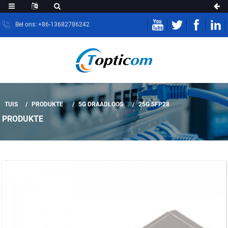
Bel ons: +86-13682786242
TUIS
PRODUKTE
5G DRAADLOOS
25G SFP28
PRODUKTE