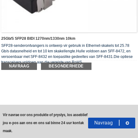
25Gb/s SFP28 BIDI 1270nm/1330nm 10km
SFP28-senderontvangers is ontwerp vir gebruik in Ethernet-skakels tot 25.78
Gb/s datasnelheid en tot 10 km skakellengte.Hulle voldoen aan SFF-8472, en
versoenbaar met SFF-8432 en toepaslike gedeeltes van SFF-8431.Die optiese
transceivers voldoen aan die vereiste van RoHS.
NAVRAAG
BESONDERHEDE
Vir navrae oor ons produkte of pryslys, los asseblief
Navraag
jou e-pos aan ons en ons sal binne 24 uur kontak
maak.