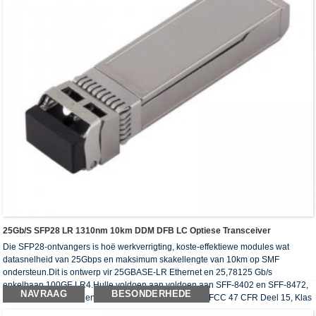
25Gb/s SFP28 LR 1310nm 10km DDM DFB LC Optiese Transceiver
Die SFP28-ontvangers is hoë werkverrigting, koste-effektiewe modules wat
datasnelheid van 25Gbps en maksimum skakellengte van 10km op SMF
ondersteun.Dit is ontwerp vir 25GBASE-LR Ethernet en 25,78125 Gb/s
enkelbaan 100GE LR4.Hulle voldoen aan voldoen aan SFF-8402 en SFF-8472,
NAVRAAG
BESONDERHEDE
SFF-8432, SFF-8431 en IEEE 802.3by 25GBASE-LR, FCC 47 CFR Deel 15, Klas
B, Telcordia GR-468-CORE.